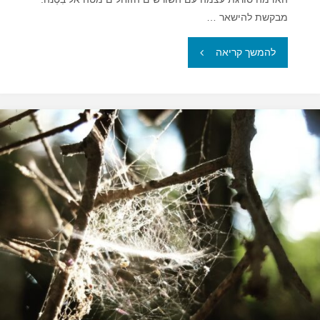
מבקשת להישאר …
"ידיים"
להמשך קריאה