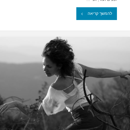
"לבחור
להמשך קריאה
את
החלומות
שלנו"