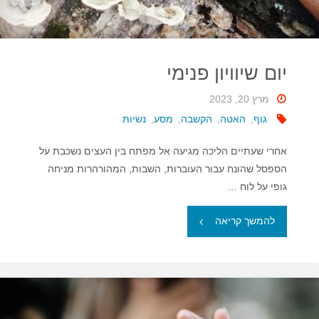
יום שיוויון פנימי
מרץ 20, 2023
גוף
,
האטה
,
הקשבה
,
מסע
,
נשיות
אחרי שעתיים הליכה מגיעה אל מפתח בין העצים נשכבת על
הספסל שהונח עבור העוברות, השבות, המהורהרות מניחה
גופי על לוח …
"יום
להמשך קריאה
שיוויון
פנימי"