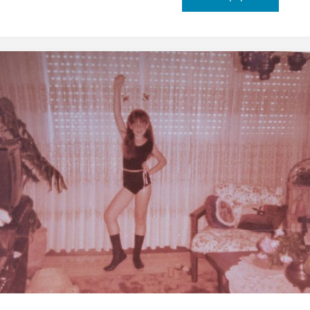
לערפל"