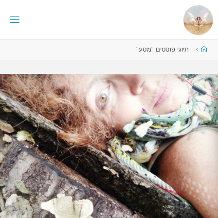
לגו
תוכן
I
S
N
עמוד
תיוגי פוסטים "מסע"
G
I
ראשי
T
H
O
-
T
U