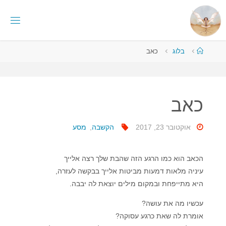
לגו
תוכן
I
S
N
עמוד
בלוג
כאב
G
I
ראשי
T
H
O
-
כאב
T
U
אוקטובר 23, 2017
הקשבה
,
מסע
הכאב הוא כמו הרגע הזה שהבת שלך רצה אלייך
עיניה מלאות דמעות מביטות אלייך בבקשה לעזרה,
היא מתייפחת ובמקום מילים יוצאת לה יבבה.
עכשיו מה את עושה?
אומרת לה שאת כרגע עסוקה?